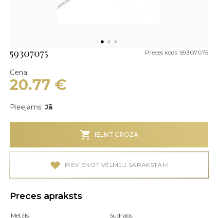
59307075
Preces kods: 59307075
Cena:
20.77
€
Pieejams:
Jā
IELIKT GROZĀ
PIEVIENOT VĒLMJU SARAKSTAM
Preces apraksts
Metāls
Sudrabs