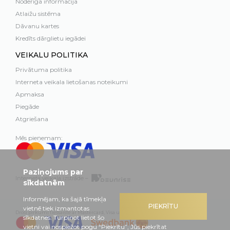
Noderīga informācija
Atlaižu sistēma
Dāvanu kartes
Kredīts dārglietu iegādei
VEIKALU POLITIKA
Privātuma politika
Interneta veikala lietošanas noteikumi
Apmaksa
Piegāde
Atgriešana
Mēs pieņemam:
Paziņojums par
Interneta veikala izstrāde –
sīkdatnēm
Informējam, ka šajā tīmekļa
PIEKRĪTU
vietnē tiek izmantotas
Droši pirkumi tiešsaistē ar Mastercard, Visa un Swedbank
sīkdatnes. Turpinot lietot šo
vietni vai nospiežot pogu “Piekrītu”, Jūs piekrītat