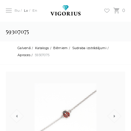
0
Ru
Lv
En
59307075
Galvenā
Katalogs
Bērniem
Sudraba izstrādājumi
Aproces
59307075