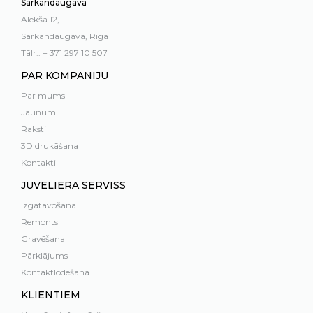
Sarkandaugava
Alekša 12,
Sarkandaugava, Rīga
Tālr.: + 371 297 10 507
PAR KOMPĀNIJU
Par mums
Jaunumi
Raksti
3D drukāšana
Kontakti
JUVELIERA SERVISS
Izgatavošana
Remonts
Gravēšana
Pārklājums
Kontaktlodēšana
KLIENTIEM