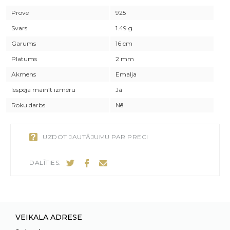
Prove
925
Svars
1.49 g
Garums
16 cm
Platums
2 mm
Akmens
Emalja
Iespēja mainīt izmēru
Jā
Roku darbs
Nē
UZDOT JAUTĀJUMU PAR PRECI
DALĪTIES:
VEIKALA ADRESE