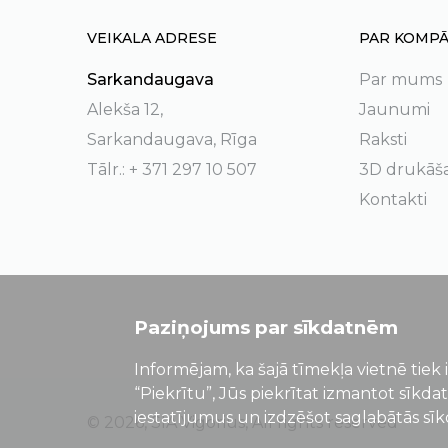
VEIKALA ADRESE
PAR KOMPĀ
Sarkandaugava
Par mums
Alekša 12,
Jaunumi
Sarkandaugava, Rīga
Raksti
Tālr.: + 371 297 10 507
3D drukāš
Kontakti
Paziņojums par sīkdatnēm
Informējam, ka šajā tīmekļa vietnē tiek 
“Piekrītu”, Jūs piekrītat izmantot sīkda
iestatījumus un izdzēšot saglabātās sī
© 2026, SIA Vigorius, All rights reserved