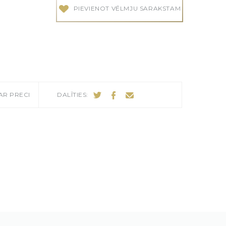
PIEVIENOT VĒLMJU SARAKSTAM
audes
audes
AR PRECI
DALĪTIES: