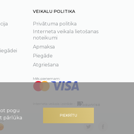
VEIKALU POLITIKA
cija
Privātuma politika
Interneta veikala lietošanas
noteikumi
Apmaksa
 iegādei
Piegāde
Atgriešana
Mēs pieņemam:
Interneta veikala izstrāde –
ežot pogu
PIEKRĪTU
ot pārlūka
ank