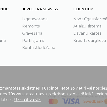
NIJU
JUVELIERA SERVISS
KLIENTIEM
Izgatavošana
Noderīga informā
Remonts
Atlaižu sistēma
Gravēšana
Dāvanu kartes
ana
Pārklājums
Kredīts dārglietu
Kontaktlodēšana
izmantotas sīkdatnes. Turpinot lietot šo vietni vai nospi
tnes. Jūs varat atcelt savu piekrišanu jebkurā laikā, main
Droši pirkumi tiešsaistē ar Mastercard, Visa un Swedb
kdatnes.
Uzzināt vairāk