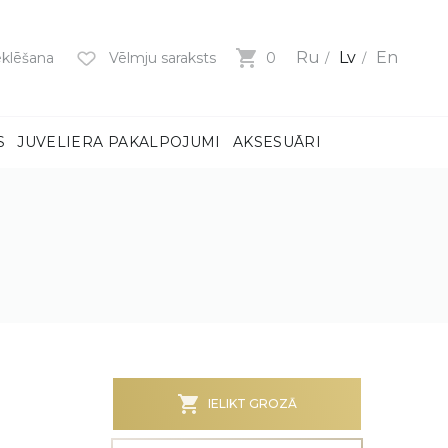
Ru
Lv
En
klēšana
Vēlmju saraksts
0
S
JUVELIERA PAKALPOJUMI
AKSESUĀRI
mi
ņiem
m
dzeni
ņiem
BS)
IELIKT GROZĀ
MI
MI