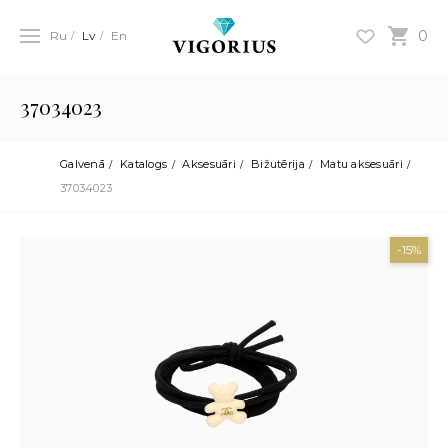
0
Ru
Lv
En
37034023
Galvenā
Katalogs
Aksesuāri
Bižutērija
Matu aksesuāri
37034023
-15%