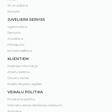
3D drukāšana
Kontakti
JUVELIERA SERVISS
Izgatavošana
Remonts
Gravēšana
Pārklājums
Kontaktlodēšana
KLIENTIEM
Noderīga informācija
Atlaižu sistēma
Dāvanu kartes
Kredīts dārglietu iegādei
VEIKALU POLITIKA
Privātuma politika
Interneta veikala lietošanas noteikumi
Apmaksa