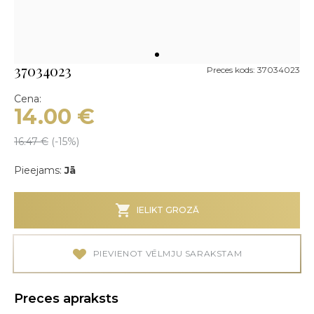
37034023
Preces kods: 37034023
Cena:
14.00
€
16.47
€
(-
15
%)
Pieejams:
Jā
IELIKT GROZĀ
PIEVIENOT VĒLMJU SARAKSTAM
Preces apraksts