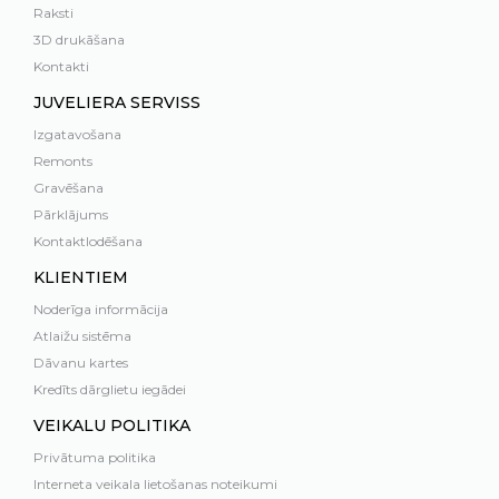
Raksti
3D drukāšana
Kontakti
JUVELIERA SERVISS
Izgatavošana
Remonts
Gravēšana
Pārklājums
Kontaktlodēšana
KLIENTIEM
Noderīga informācija
Atlaižu sistēma
Dāvanu kartes
Kredīts dārglietu iegādei
VEIKALU POLITIKA
Privātuma politika
Interneta veikala lietošanas noteikumi