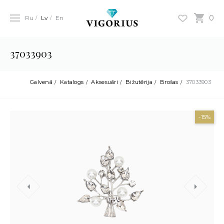
0
Ru
Lv
En
37033903
Galvenā
Katalogs
Aksesuāri
Bižutērija
Brošas
37033903
-15%