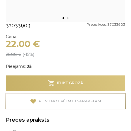
37033903
Preces kods: 37033903
Cena:
22.00
€
25.88
€
(-
15
%)
Pieejams:
Jā
IELIKT GROZĀ
PIEVIENOT VĒLMJU SARAKSTAM
Preces apraksts