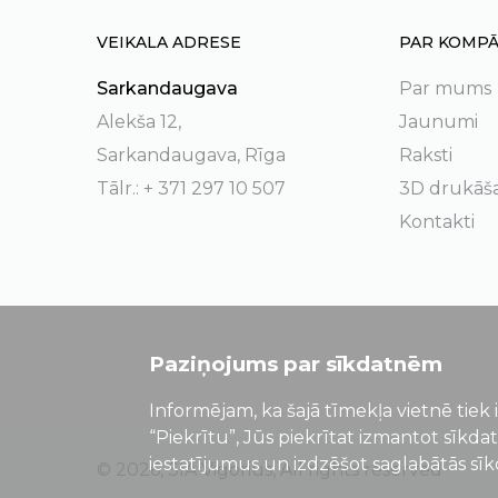
VEIKALA ADRESE
PAR KOMPĀ
Sarkandaugava
Par mums
Alekša 12,
Jaunumi
Sarkandaugava, Rīga
Raksti
Tālr.: + 371 297 10 507
3D drukāš
Kontakti
Paziņojums par sīkdatnēm
Informējam, ka šajā tīmekļa vietnē tiek 
“Piekrītu”, Jūs piekrītat izmantot sīkda
iestatījumus un izdzēšot saglabātās sī
© 2026, SIA Vigorius, All rights reserved