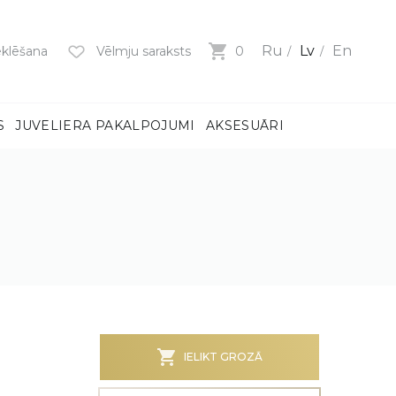
Ru
Lv
En
klēšana
Vēlmju saraksts
0
S
JUVELIERA PAKALPOJUMI
AKSESUĀRI
mi
ņiem
m
dzeni
ņiem
BS)
IELIKT GROZĀ
MI
MI