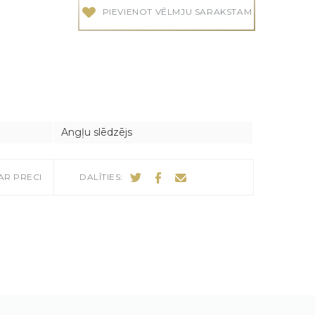
PIEVIENOT VĒLMJU SARAKSTAM
audes
audes
Angļu slēdzējs
AR PRECI
DALĪTIES: