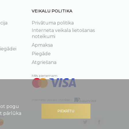
VEIKALU POLITIKA
cija
Privātuma politika
Interneta veikala lietošanas
noteikumi
Apmaksa
 iegādei
Piegāde
Atgriešana
Mēs pieņemam:
Interneta veikala izstrāde –
ežot pogu
PIEKRĪTU
ot pārlūka
ank