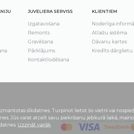
NIJU
JUVELIERA SERVISS
KLIENTIEM
Izgatavošana
Noderīga informā
Remonts
Atlaižu sistēma
Gravēšana
Dāvanu kartes
ana
Pārklājums
Kredīts dārglietu
Kontaktlodēšana
izmantotas sīkdatnes. Turpinot lietot šo vietni vai nospi
tnes. Jūs varat atcelt savu piekrišanu jebkurā laikā, main
Droši pirkumi tiešsaistē ar Mastercard, Visa un Swedb
kdatnes.
Uzzināt vairāk